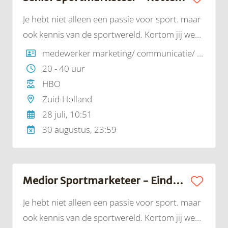
Je hebt niet alleen een passie voor sport. maar
ook kennis van de sportwereld. Kortom jij weet
alles van sport/ademt sport! En dat kan je op
medewerker marketing/ communicatie/ sponsoring
een inspirerende manier over brengen op
20 - 40 uur
derden/klanten. Heb jij je al bewezen als
HBO
succesvol marketeer?
Zuid-Holland
28 juli, 10:51
30 augustus, 23:59
Medior Sportmarketeer - Eindhoven | Golazo
Je hebt niet alleen een passie voor sport. maar
ook kennis van de sportwereld. Kortom jij weet