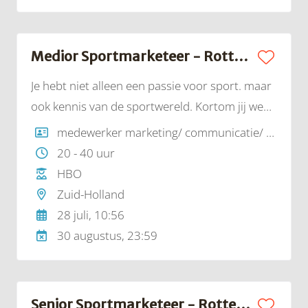
samen met de organise-rende verenigingen en
tal van vrijwilligers voor dat de Nederlandse
Kampioenschappen naast
Medior Sportmarketeer - Rotterdam | Golazo
topsportevenementen ook een beleving zijn
Je hebt niet alleen een passie voor sport. maar
ook kennis van de sportwereld. Kortom jij weet
alles van sport/ademt sport! En dat kan je op
medewerker marketing/ communicatie/ sponsoring
een inspirerende manier over brengen op
20 - 40 uur
derden/klanten. Heb jij je al bewezen als
HBO
succesvol marketeer?
Zuid-Holland
28 juli, 10:56
30 augustus, 23:59
Senior Sportmarketeer - Rotterdam | Golazo