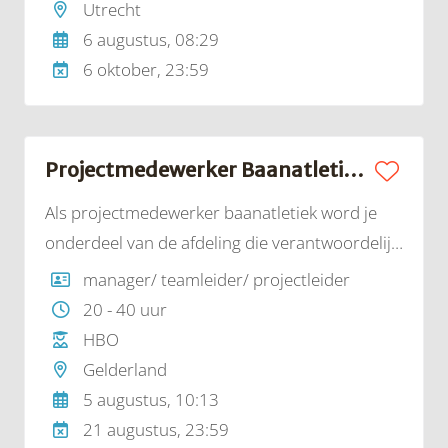
sportmaterialen, het schoonmaken van
Utrecht
sportvloeren, het technisch onderhoud aan de
6 augustus, 08:29
accommodaties, het dagelijks onderhoud en
6 oktober, 23:59
het herstellen van kleine schades aan
sportvelden en -materialen en het controleren
van lidmaatschapspassen. Ook draag je samen
Projectmedewerker Baanatletiek | Atletiekunie
met een collega zorg voor de aansturing van
Als projectmedewerker baanatletiek word je
onderdeel van de afdeling die verantwoordelijk
is voor de organisatie van de Nederlandse
manager/ teamleider/ projectleider
Kampioenschappen atletiek voor senioren,
20 - 40 uur
indoor en outdoor. In samenwerking en
HBO
afstemming met collega’s van alle afdelingen
Gelderland
van de Atletiekunie, word je onderdeel van
5 augustus, 10:13
lokale organisatiecomités (LOC) en zorg je er
21 augustus, 23:59