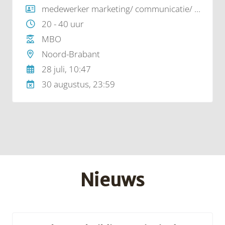
alles van sport/ademt sport! En dat kan je op
medewerker marketing/ communicatie/ sponsoring
een inspirerende manier over brengen op
20 - 40 uur
derden/klanten. Heb jij je al bewezen als
MBO
succesvol marketeer?
Noord-Brabant
28 juli, 10:47
30 augustus, 23:59
Nieuws