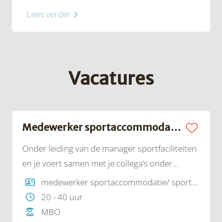
Lees verder
Vacatures
Medewerker sportaccommodatie | Sportcentrum Olympos
Onder leiding van de manager sportfaciliteiten
en je voert samen met je collega’s onder
andere de volgende werkzaamheden uit: het
medewerker sportaccommodatie/ sportevenement
openen en sluiten van het sportcentrum, het
20 - 40 uur
gereed zetten en opruimen van
MBO