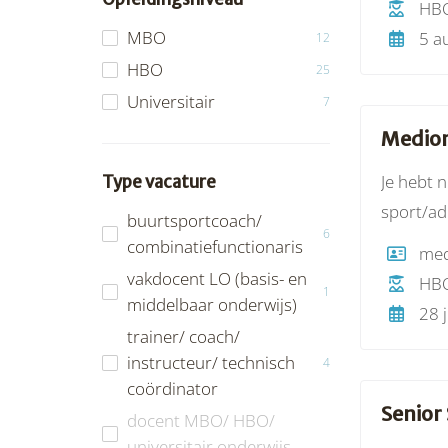
HB
voor dat
MBO
5 a
12
HBO
25
Universitair
7
Medior
Je hebt 
Type vacature
sport/ad
buurtsportcoach/
6
bewezen 
combinatiefunctionaris
vakdocent LO (basis- en
HB
1
middelbaar onderwijs)
28 j
trainer/ coach/
instructeur/ technisch
4
coördinator
Senior
docent MBO/ HBO/
universitair onderwijs