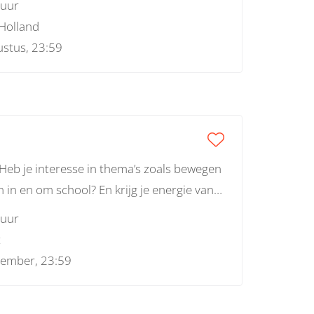
 uur
Holland
stus, 23:59
Heb je interesse in thema’s zoals bewegen
n in en om school? En krijg je energie van
e junior onderzoeker die we zoeken!
 uur
t
tember, 23:59