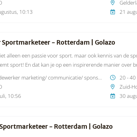
O
Gelder
 de Nederlandse Kampioenschappen naast topsporteveneme
ugustus, 10:13
21 augu
 Sportmarketeer - Rotterdam | Golazo
niet alleen een passie voor sport. maar ook kennis van de spo
emt sport! En dat kan je op een inspirerende manier over br
als succesvol marketeer?
medewerker marketing/ communicatie/ sponsoring
20 - 40
O
Zuid-Ho
uli, 10:56
30 augu
 Sportmarketeer - Rotterdam | Golazo