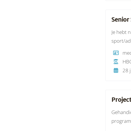
Senior
Je hebt 
sport/ad
bewezen 
HB
28 j
Projec
Gehandic
programm
sport- e