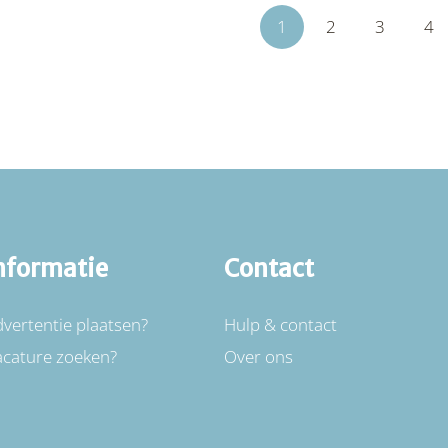
1
2
3
4
nformatie
Contact
vertentie plaatsen?
Hulp & contact
acature zoeken?
Over ons