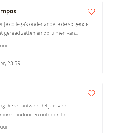
ympos
t je collega’s onder andere de volgende
et gereed zetten en opruimen van
h onderhoud aan de accommodaties, het
 uur
velden en -materialen en het controleren
t
 voor de aansturing van
er, 23:59
g die verantwoordelijk is voor de
ioren, indoor en outdoor. In
e Atletiekunie, word je onderdeel van
 uur
rende verenigingen en tal van vrijwilligers