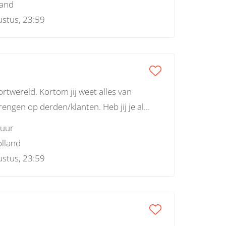
land
nten ook een beleving zijn
stus, 23:59
rtwereld. Kortom jij weet alles van
engen op derden/klanten. Heb jij je al
 uur
lland
stus, 23:59