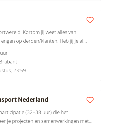
rtwereld. Kortom jij weet alles van
engen op derden/klanten. Heb jij je al
 uur
Brabant
stus, 23:59
ensport Nederland
rticipatie (32–38 uur) die het
neer je projecten en samenwerkingen met
van mensen met een visuele beperking te