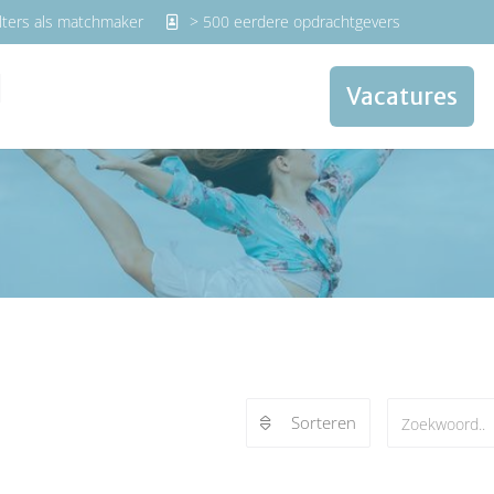
lters als matchmaker
> 500 eerdere opdrachtgevers
Vacatures
Sorteren