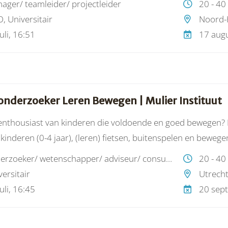
ager/ teamleider/ projectleider
20 - 40
n—met impact in heel Nederland.
, Universitair
Noord-
uli, 16:51
17 augu
 onderzoeker Leren Bewegen | Mulier Instituut
 enthousiast van kinderen die voldoende en goed bewegen? 
 kinderen (0-4 jaar), (leren) fietsen, buitenspelen en bewege
et kwantitatieve en kwalitatieve data? Dan ben jij de nieuw
onderzoeker/ wetenschapper/ adviseur/ consultant
20 - 40
ersitair
Utrech
uli, 16:45
20 sep