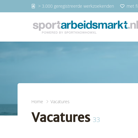
> 3.000 geregistreerde werkzoekenden
met fi
Home
Vacatures
Vacatures
33