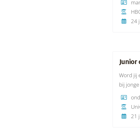
man
vergrote
HBO
24 j
Junior
Word jij
bij jonge
werken m
Univ
21 j