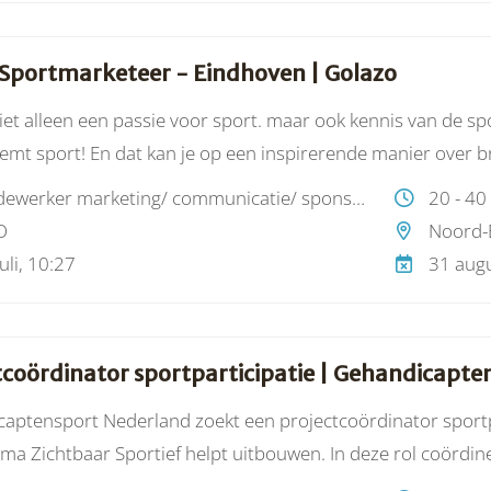
 Sportmarketeer - Eindhoven | Golazo
niet alleen een passie voor sport. maar ook kennis van de spo
emt sport! En dat kan je op een inspirerende manier over br
als succesvol marketeer?
medewerker marketing/ communicatie/ sponsoring
20 - 40
O
Noord-
uli, 10:27
31 augu
tcoördinator sportparticipatie | Gehandicapt
aptensport Nederland zoekt een projectcoördinator sportpa
a Zichtbaar Sportief helpt uitbouwen. In deze rol coördi
n doelgroeporganisaties om de sport- en beweegdeelname 