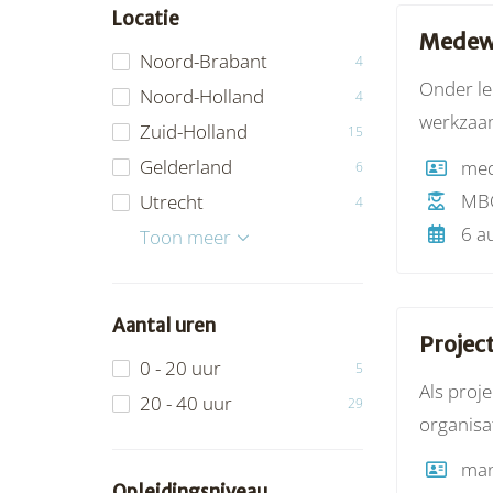
Locatie
Medewe
Noord-Brabant
4
Onder le
Noord-Holland
4
werkzaam
Zuid-Holland
15
sportmat
Gelderland
6
dagelijk
MB
Utrecht
4
van lidm
6 a
Overijssel
Friesland
Limburg
Groningen
Zeeland
Flevoland
Drenthe
Toon meer
Aantal uren
Projec
0 - 20 uur
5
Als proj
20 - 40 uur
29
organisa
samenwer
man
lokale o
Opleidingsniveau