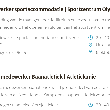
rker sportaccommodatie | Sportcentrum Ol
iding van de manager sportfaciliteiten en je voert samen me
heden uit: het openen en sluiten van het sportcentrum, h
erialen, het schoonmaken van sportvloeren, het technisc
medewerker sportaccommodatie/ sportevenement
20 - 40
s onderhoud en het herstellen van kleine schades aan sport
O
Utrech
aatschapspassen. Ook draag je samen met een collega zorg
ugustus, 08:29
6 oktob
tmedewerker Baanatletiek | Atletiekunie
ectmedewerker baanatletiek word je onderdeel van de afdelin
tie van de Nederlandse Kampioenschappen atletiek voor sen
king en afstemming met collega’s van alle afdelingen van d
ager/ teamleider/ projectleider
20 - 40
rganisatiecomités (LOC) en zorg je er samen met de organise-