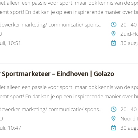
niet alleen een passie voor sport. maar ook kennis van de spo
emt sport! En dat kan je op een inspirerende manier over br
als succesvol marketeer?
medewerker marketing/ communicatie/ sponsoring
20 - 40
O
Zuid-Ho
uli, 10:51
30 augu
 Sportmarketeer - Eindhoven | Golazo
niet alleen een passie voor sport. maar ook kennis van de spo
emt sport! En dat kan je op een inspirerende manier over br
als succesvol marketeer?
medewerker marketing/ communicatie/ sponsoring
20 - 40
O
Noord-
uli, 10:47
30 augu