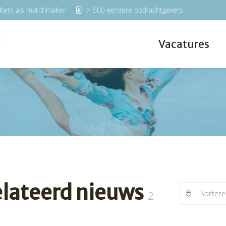
lters als matchmaker
> 500 eerdere opdrachtgevers
Vacatures
lateerd nieuws
Sorter
2