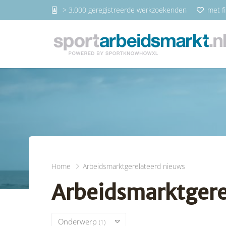
> 3.000 geregistreerde werkzoekenden
met fi
Home
Arbeidsmarktgerelateerd nieuws
Arbeidsmarktgere
Onderwerp
(1)