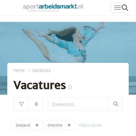
header_
Home
Vacatures
Vacatures
0
Filters wissen
Zeeland
Drenthe