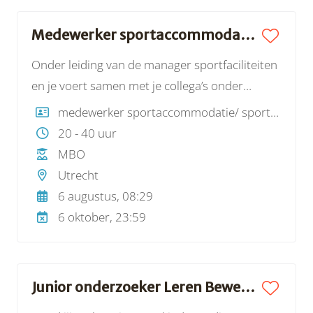
Medewerker sportaccommodatie | Sportcentrum Olympos
Onder leiding van de manager sportfaciliteiten
en je voert samen met je collega’s onder
andere de volgende werkzaamheden uit: het
medewerker sportaccommodatie/ sportevenement
openen en sluiten van het sportcentrum, het
20 - 40 uur
gereed zetten en opruimen van
MBO
sportmaterialen, het schoonmaken van
Utrecht
sportvloeren, het technisch onderhoud aan de
6 augustus, 08:29
accommodaties, het dagelijks onderhoud en
6 oktober, 23:59
het herstellen van kleine schades aan
sportvelden en -materialen en het controleren
van lidmaatschapspassen. Ook draag je samen
Junior onderzoeker Leren Bewegen | Mulier Instituut
met een collega zorg voor de aansturing van