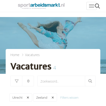
header_
Home
Vacatures
Vacatures
4
Filters wissen
Utrecht
Zeeland