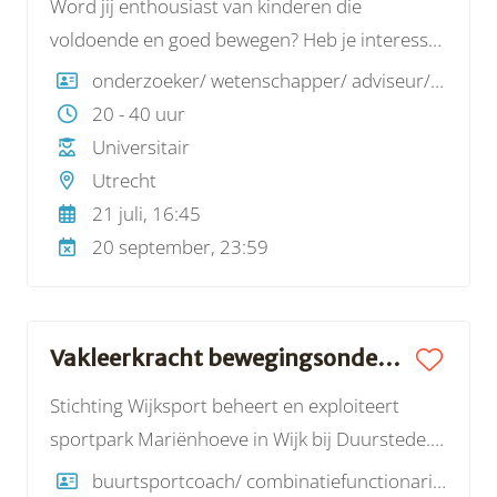
Word jij enthousiast van kinderen die
voldoende en goed bewegen? Heb je interesse
in thema’s zoals bewegen bij jonge kinderen (0-
onderzoeker/ wetenschapper/ adviseur/ consultant
4 jaar), (leren) fietsen, buitenspelen en
20 - 40 uur
bewegen in en om school? En krijg je energie
Universitair
van werken met kwantitatieve en kwalitatieve
Utrecht
data? Dan ben jij de nieuwe junior onderzoeker
21 juli, 16:45
die we zoeken!
20 september, 23:59
Vakleerkracht bewegingsonderwijs / buurtsportcoach | Stichting Wijksport
Stichting Wijksport beheert en exploiteert
sportpark Mariënhoeve in Wijk bij Duurstede.
Een sportpark met een groot aantal velden
buurtsportcoach/ combinatiefunctionaris, vakdocent LO (basis- en middelbaar onderwijs)