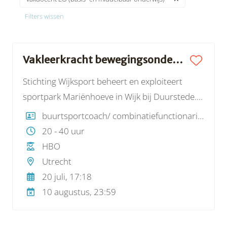
Filters wissen
Vakleerkracht bewegingsonderwijs / buurtsportcoach | Stichting Wijksport
Stichting Wijksport beheert en exploiteert
sportpark Mariënhoeve in Wijk bij Duurstede.
Een sportpark met een groot aantal velden
buurtsportcoach/ combinatiefunctionaris, vakdocent LO (basis- en middelbaar onderwijs)
voor voetbal, hockey, korfbal, honk- en softbal,
20 - 40 uur
een tennispark en enkele sporthallen met
HBO
daarin onder andere judo, dans, fitness,
Utrecht
basketbal, volleybal, tafeltennis, een complete
20 juli, 17:18
turn-/gymnastiekhal, jeu de boules (binnen en
10 augustus, 23:59
buiten) en een gymnastiekzaal.