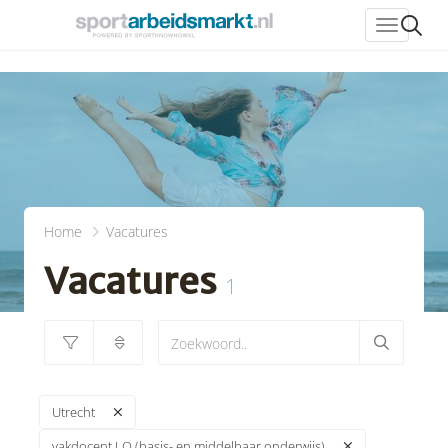
header_
Home
Vacatures
Vacatures
1
Utrecht
vakdocent LO (basis- en middelbaar onderwijs)