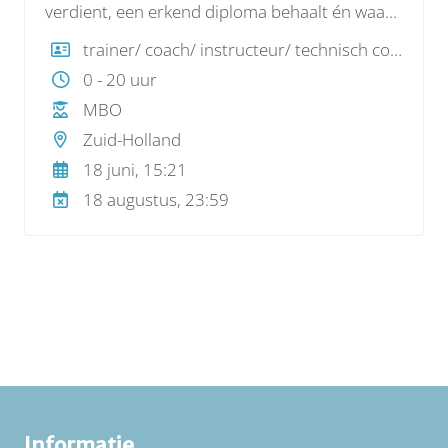
verdient, een erkend diploma behaalt én waar
je na afronding zeker bent van werk? Dan is dit
trainer/ coach/ instructeur/ technisch coördinator
jouw kans.
0 - 20 uur
MBO
Zuid-Holland
18 juni, 15:21
18 augustus, 23:59
Informatie