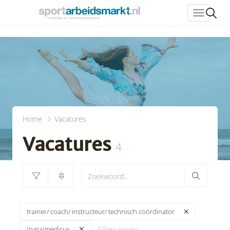
header_
Home
Vacatures
Vacatures
4
trainer/ coach/ instructeur/ technisch coördinator
Filters wissen
(para)medicus