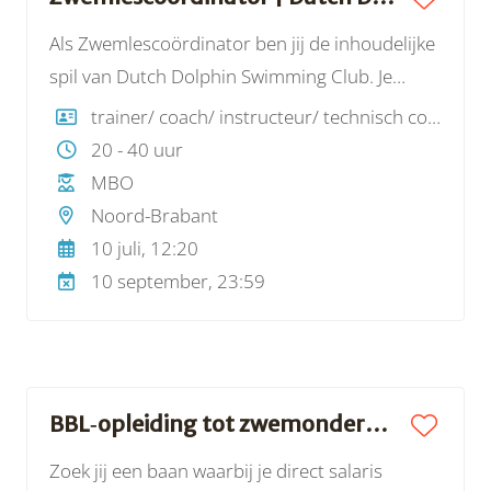
de thema’s v
Als Zwemlescoördinator ben jij de inhoudelijke
spil van Dutch Dolphin Swimming Club. Je
coördineert de zwemlessen, bent het eerste
trainer/ coach/ instructeur/ technisch coördinator
aanspreekpunt voor instructeurs en bewaakt
20 - 40 uur
de kwaliteit van onze lessen.
MBO
Noord-Brabant
10 juli, 12:20
10 september, 23:59
BBL‑opleiding tot zwemonderwijzer | Sportbedrijf Rotterdam
Zoek jij een baan waarbij je direct salaris