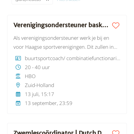
Verenigingsondersteuner basketbal | WSDH
Als verenigingsondersteuner werk je bij en
voor Haagse sportverenigingen. Dit zullen in
ieder geval basketbalverenigingen zijn, maar
buurtsportcoach/ combinatiefunctionaris, trainer/ coach/ instructeur/ technisch coördinator
ook andere sportverenigingen behoren tot de
20 - 40 uur
mogelijkheid. Doel van de functie is dat jij de
HBO
clubs ondersteunt en daarmee versterkt op
Zuid-Holland
het gebied van een aantal thema’s, namelijk:
13 juli, 15:17
kaderontwikkeling (ontwikkeling van trainers),
13 september, 23:59
ledenwerving, -binding en -behoud,
vrijwilligersbeleid, maatschappelijke projecten
en een positieve sportcultuur (meer info over
Zwemlescoördinator | Dutch Dolphin Swimming Club