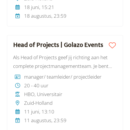
18 juni, 15:21
18 augustus, 23:59
Head of Projects | Golazo Events
Als Head of Projects geef jij richting aan het
complete projectmanagementteam. Je bent
verantwoordelijk voor het projectmanagement
manager/ teamleider/ projectleider
van onze sportevenementen, waarbij je
20 - 40 uur
continu de balans bewaakt tussen kwaliteit,
HBO, Universitair
veiligheid, beleving en rendement.
Zuid-Holland
11 juni, 13:10
11 augustus, 23:59