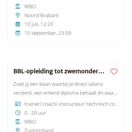
de kwaliteit van onze lessen.
MBO
Noord-Brabant
10 juli, 12:20
10 september, 23:59
BBL‑opleiding tot zwemonderwijzer | Sportbedrijf Rotterdam
Zoek jij een baan waarbij je direct salaris
verdient, een erkend diploma behaalt én waar
je na afronding zeker bent van werk? Dan is dit
trainer/ coach/ instructeur/ technisch coördinator
jouw kans.
0 - 20 uur
MBO
Zuid-Holland