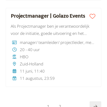
Projectmanager | Golazo Events
Als Projectmanager ben je verantwoordelijk
voor de initiatie, goede uitvoering en het
commerciële en financiële resultaat van je
manager/ teamleider/ projectleider, medewerker sportaccommodatie/ sportevenement
evenementen. Hierbij staat de beleving van de
20 - 40 uur
stakeholders, waaronder onze deelnemers,
HBO
sponsors, media en toeschouwers centraal.
Zuid-Holland
11 juni, 11:40
11 augustus, 23:59
1
2