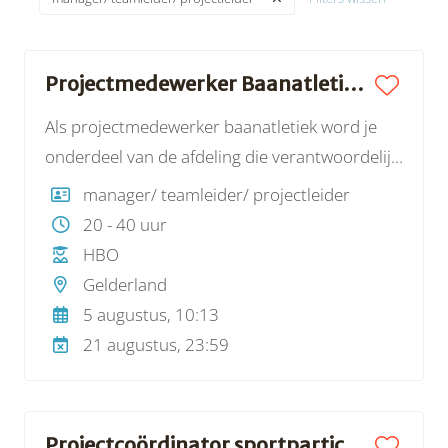
Projectmedewerker Baanatletiek | Atletiekunie
Als projectmedewerker baanatletiek word je
onderdeel van de afdeling die verantwoordelijk
is voor de organisatie van de Nederlandse
manager/ teamleider/ projectleider
Kampioenschappen atletiek voor senioren,
20 - 40 uur
indoor en outdoor. In samenwerking en
HBO
afstemming met collega’s van alle afdelingen
Gelderland
van de Atletiekunie, word je onderdeel van
5 augustus, 10:13
lokale organisatiecomités (LOC) en zorg je er
21 augustus, 23:59
samen met de organise-rende verenigingen en
tal van vrijwilligers voor dat de Nederlandse
Kampioenschappen naast
Projectcoördinator sportparticipatie | Gehandicaptensport Nederland