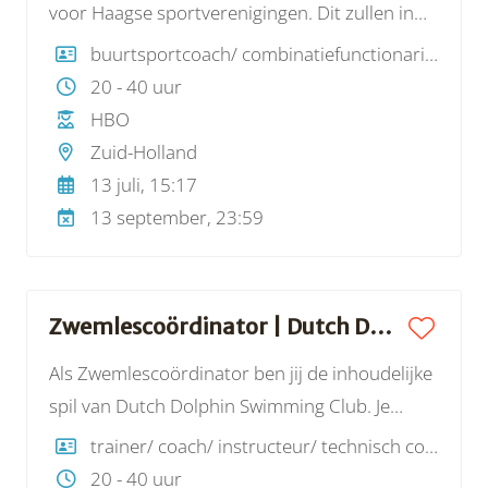
voor Haagse sportverenigingen. Dit zullen in
ieder geval basketbalverenigingen zijn, maar
buurtsportcoach/ combinatiefunctionaris, trainer/ coach/ instructeur/ technisch coördinator
ook andere sportverenigingen behoren tot de
20 - 40 uur
mogelijkheid. Doel van de functie is dat jij de
HBO
clubs ondersteunt en daarmee versterkt op
Zuid-Holland
het gebied van een aantal thema’s, namelijk:
13 juli, 15:17
kaderontwikkeling (ontwikkeling van trainers),
13 september, 23:59
ledenwerving, -binding en -behoud,
vrijwilligersbeleid, maatschappelijke projecten
en een positieve sportcultuur (meer info over
Zwemlescoördinator | Dutch Dolphin Swimming Club
de thema’s v
Als Zwemlescoördinator ben jij de inhoudelijke
spil van Dutch Dolphin Swimming Club. Je
coördineert de zwemlessen, bent het eerste
trainer/ coach/ instructeur/ technisch coördinator
aanspreekpunt voor instructeurs en bewaakt
20 - 40 uur