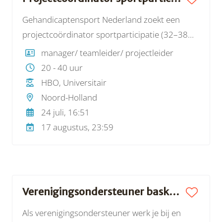
topsportevenementen ook een beleving zijn
Gehandicaptensport Nederland zoekt een
projectcoördinator sportparticipatie (32–38
uur) die het programma Zichtbaar Sportief
manager/ teamleider/ projectleider
helpt uitbouwen. In deze rol coördineer je
20 - 40 uur
projecten en samenwerkingen met sport- en
HBO, Universitair
doelgroeporganisaties om de sport- en
Noord-Holland
beweegdeelname van mensen met een visuele
24 juli, 16:51
beperking te vergroten—met impact in heel
17 augustus, 23:59
Nederland.
Verenigingsondersteuner basketbal | WSDH
Als verenigingsondersteuner werk je bij en