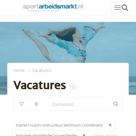
header_
Home
Vacatures
Vacatures
10
trainer/ coach/ instructeur/ technisch coördinator
Filters wissen
manager/ teamleider/ projectleider