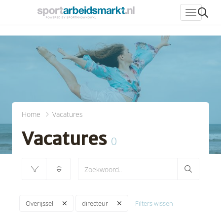
header_
Home
Vacatures
Vacatures
0
Filters wissen
Overijssel
directeur