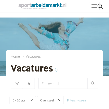
header_
Home
Vacatures
Vacatures
0
Filters wissen
0 - 20 uur
Overijssel