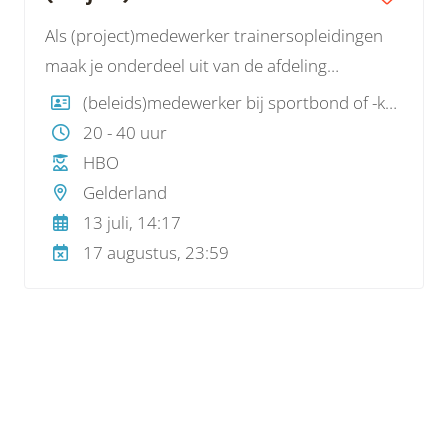
Als (project)medewerker trainersopleidingen
maak je onderdeel uit van de afdeling
breedtesport. De afdeling bestaat uit veertien
(beleids)medewerker bij sportbond of -koepel
collega’s die zich inzetten om atletiek te laten
20 - 40 uur
groeien en ontwikkelen in Nederland. Dit doen
HBO
we enerzijds door sterke verbindingen met
Gelderland
onze clubs aan te gaan en ze te ondersteunen
13 juli, 14:17
en faciliteren op het gebied van sportaanbod
17 augustus, 23:59
op maat, een fysiek en sociaal veilige
sportomgeving en deskundige vrijwilligers.
Anderzijds door de ongebonden hardlopers te
inspireren en bege