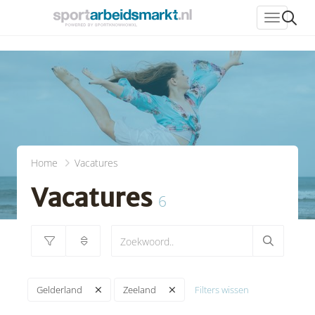
header_
Home
Vacatures
Vacatures
6
Filters wissen
Gelderland
Zeeland