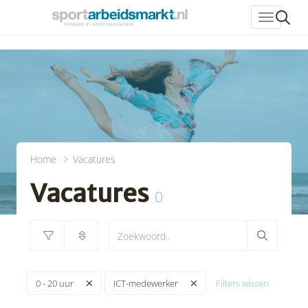
header_
Home
Vacatures
Vacatures
0
Filters wissen
0 - 20 uur
ICT-medewerker