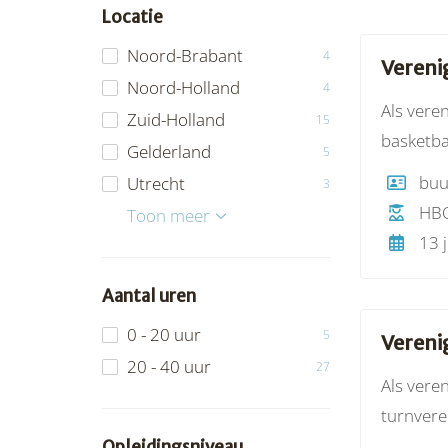
Locatie
Noord-Brabant
4
Vereni
Noord-Holland
4
Als vere
Zuid-Holland
15
basketba
Gelderland
5
functie 
Utrecht
3
kaderontw
HB
Overijssel
Friesland
Limburg
Groningen
Zeeland
Flevoland
Drenthe
Toon meer
maatscha
13 j
Aantal uren
0 - 20 uur
5
Vereni
20 - 40 uur
27
Als vere
turnvere
dat jij 
Opleidingsniveau