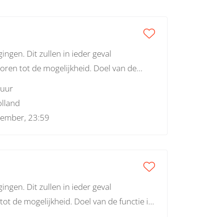
ngen. Dit zullen in ieder geval
oren tot de mogelijkheid. Doel van de
ebied van een aantal thema’s, namelijk:
 uur
 en -behoud, vrijwilligersbeleid,
lland
o over de thema’s v
tember, 23:59
ngen. Dit zullen in ieder geval
t de mogelijkheid. Doel van de functie is
een aantal thema’s, namelijk: