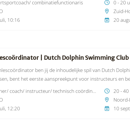
rtsportcoach/ combinatiefunctionaris
0 - 20 
ikkeling (ontwikkeling van trainers), ledenwerving, -binding
O
Zuid-Ho
ppelijke projecten en een positieve sportcultuur (meer info
uli, 10:16
20 augu
scoördinator | Dutch Dolphin Swimming Club
lescoördinator ben jij de inhoudelijke spil van Dutch Dolp
en, bent het eerste aanspreekpunt voor instructeurs en bew
trainer/ coach/ instructeur/ technisch coördinator
20 - 40
O
Noord-
uli, 12:20
10 sep