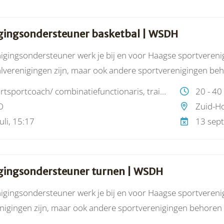
gingsondersteuner basketbal | WSDH
nigingsondersteuner werk je bij en voor Haagse sportverenigi
lverenigingen zijn, maar ook andere sportverenigingen beh
is dat jij de clubs ondersteunt en daarmee versterkt op het g
buurtsportcoach/ combinatiefunctionaris, trainer/ coach/ instructeur/ technisch coördinator
20 - 40
ikkeling (ontwikkeling van trainers), ledenwerving, -binding
O
Zuid-Ho
ppelijke projecten en een positieve sportcultuur (meer inf
uli, 15:17
13 sep
gingsondersteuner turnen | WSDH
nigingsondersteuner werk je bij en voor Haagse sportverenigi
nigingen zijn, maar ook andere sportverenigingen behoren to
de clubs ondersteunt en daarmee versterkt op het gebied van 