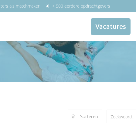
lters als matchmaker
> 500 eerdere opdrachtgevers
Vacatures
Sorteren