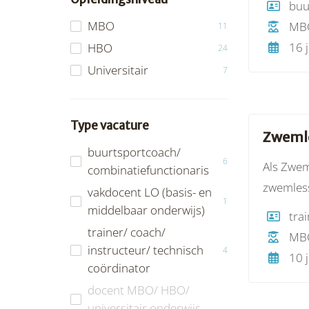
buu
kaderontw
MBO
MB
11
maatscha
16 j
HBO
24
Universitair
7
Type vacature
Zwemle
buurtsportcoach/
6
Als Zwem
combinatiefunctionaris
zwemless
vakdocent LO (basis- en
1
middelbaar onderwijs)
trainer/ coach/
MB
instructeur/ technisch
4
10 j
coördinator
docent MBO/ HBO/
universitair onderwijs