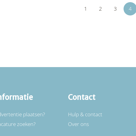
1
2
3
4
nformatie
Contact
vertentie plaatsen?
Hulp & contact
acature zoeken?
Over ons