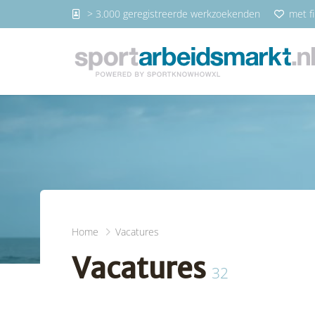
> 3.000 geregistreerde werkzoekenden
met fi
Home
Vacatures
Vacatures
32