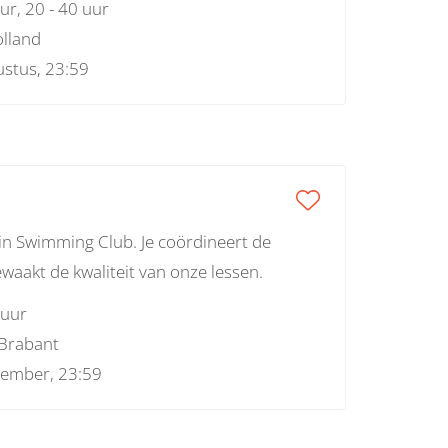
uur, 20 - 40 uur
 en -behoud, vrijwilligersbeleid,
lland
 over de thema’s vind j
stus, 23:59
hin Swimming Club. Je coördineert de
aakt de kwaliteit van onze lessen.
 uur
Brabant
tember, 23:59